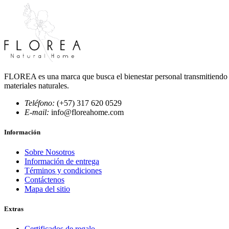
FLOREA es una marca que busca el bienestar personal transmitiendo c
materiales naturales.
Teléfono:
(+57) 317 620 0529
E-mail:
info@floreahome.com
Información
Sobre Nosotros
Información de entrega
Términos y condiciones
Contáctenos
Mapa del sitio
Extras
Certificados de regalo